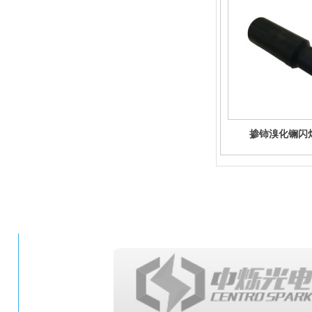
掺铈溴化镧闪