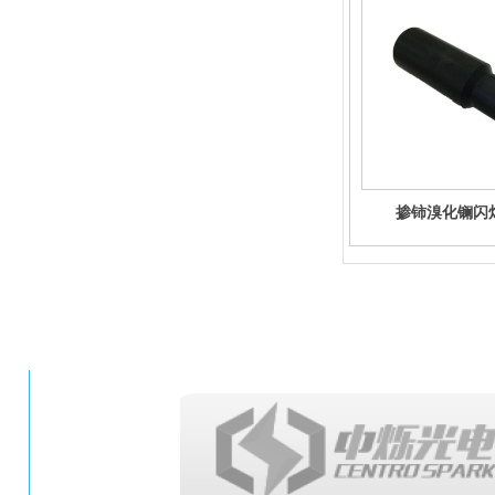
掺铈溴化镧闪