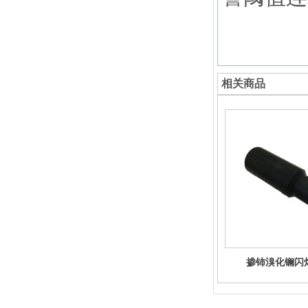
相关商品
掺铈溴化镧闪