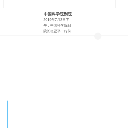
中国科学院副院
长张亚平
2019年7月2日下
午，中国科学院副
院长张亚平一行前
往厦门中烁光电科
技有限公司调研溴
化镧闪烁晶体及器
件项目。