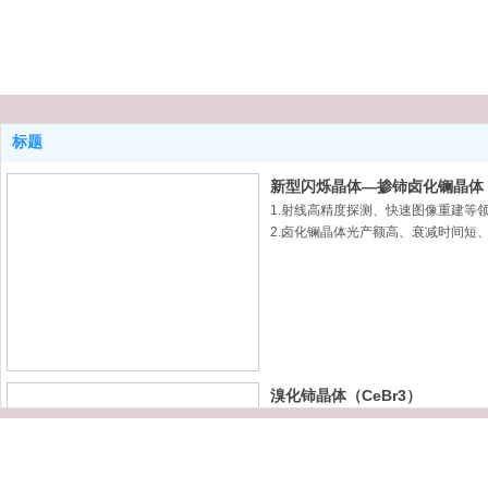
标题
新型闪烁晶体—掺铈卤化镧晶体（C
1.射线高精度探测、快速图像重建等
2.卤化镧晶体光产额高、衰减时间短
溴化铈晶体（CeBr3）
溴化铈闪烁晶体具有低本底、高能量
等