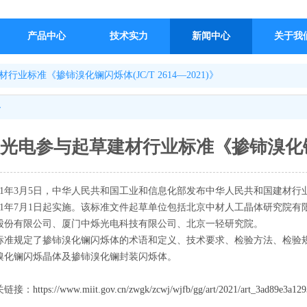
产品中心
技术实力
新闻中心
关于我
业标准《掺铈溴化镧闪烁体(JC/T 2614—2021)》
容
光电参与起草建材行业标准《掺铈溴化镧闪烁体
021年3月5日，中华人民共和国工业和信息化部发布中华人民共和国建材行业标准《
021年7月1日起实施。该标准
文件起草单位包括北京中材人工晶体研究院有
股份有限公司、厦门中烁光电科技有限公司、北京一轻研究院。
标准规定了掺铈溴化镧闪烁体的术语和定义、技术要求、检验方法、检验
溴化镧闪烁晶体及掺铈溴化镧封装闪烁体。
关链接：
https://www.miit.gov.cn/zwgk/zcwj/wjfb/gg/art/2021/art_3ad89e3a1