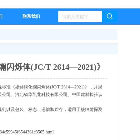
们
联系我们
(JC/T 2614—2021)》
掺铈溴化镧闪烁体(JC/T 2614—2021)》，并规
限公司、河北省华凯龙科技有限公司、中国建材检验认
规则以及包装、标志、运输和贮存，适用于核辐射探测
2934c59945f6544361c3565.html