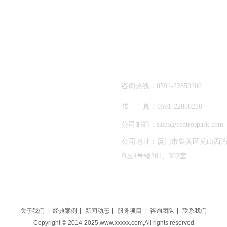
咨询热线：0591-22850200
传 真：0591-22850210
公司邮箱：sales@centrospark.com
公司地址：厦门市集美区兑山西珩路
B区4号楼301、302室
关于我们
|
经典案例
|
新闻动态
|
服务项目
|
咨询团队
|
联系我们
Copyright © 2014-2025,www.xxxxx.com,All rights reserved