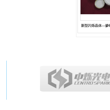
新型闪烁晶体—掺